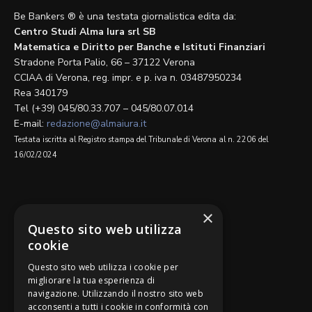
Be Bankers ® è una testata giornalistica edita da:
Centro Studi Alma Iura srl SB
Matematica e Diritto per Banche e Istituti Finanziari
Stradone Porta Palio, 66 – 37122 Verona
CCIAA di Verona, reg. impr. e p. iva n. 03487950234
Rea 340179
Tel (+39) 045/80.33.707 – 045/80.07.014
E-mail:
redazione@almaiura.it
Testata iscritta al Registro stampa del Tribunale di Verona al n. 2206 del
16/02/2024
SEGUICI SU
×
Questo sito web utilizza
cookie
Questo sito web utilizza i cookie per
migliorare la tua esperienza di
navigazione. Utilizzando il nostro sito web
Be Bankers è ideato da
acconsenti a tutti i cookie in conformità con