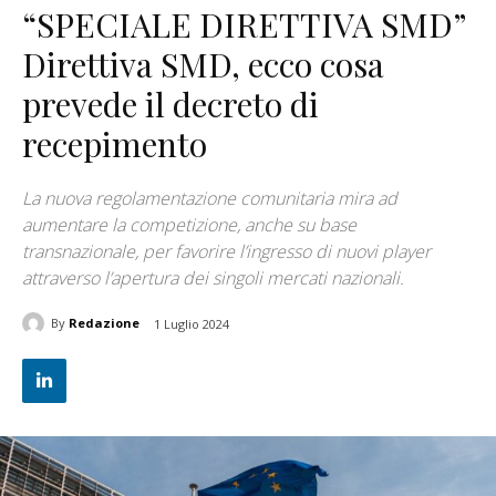
“SPECIALE DIRETTIVA SMD”
Direttiva SMD, ecco cosa
prevede il decreto di
recepimento
La nuova regolamentazione comunitaria mira ad
aumentare la competizione, anche su base
transnazionale, per favorire l’ingresso di nuovi player
attraverso l’apertura dei singoli mercati nazionali.
By
Redazione
1 Luglio 2024