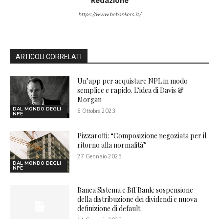
Redazione
https://www.bebankers.it/
ARTICOLI CORRELATI
Un’app per acquistare NPL in modo
semplice e rapido. L’idea di Davis &
Morgan
DAL MONDO DEGLI
6 Ottobre 2023
NPE
Pizzarotti: “Composizione negoziata per il
ritorno alla normalità”
27 Gennaio 2025
DAL MONDO DEGLI
NPE
Banca Sistema e Bff Bank: sospensione
della distribuzione dei dividendi e nuova
definizione di default