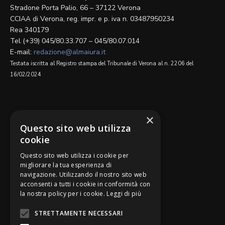
Stradone Porta Palio, 66 – 37122 Verona
CCIAA di Verona, reg. impr. e p. iva n. 03487950234
Rea 340179
Tel (+39) 045/80.33.707 – 045/80.07.014
E-mail:
redazione@almaiura.it
Testata iscritta al Registro stampa del Tribunale di Verona al n. 2206 del
16/02/2024
SEGUICI SU
×
Questo sito web utilizza
cookie
Questo sito web utilizza i cookie per
migliorare la tua esperienza di
navigazione. Utilizzando il nostro sito web
Be Bankers è ideato da
acconsenti a tutti i cookie in conformità con
la nostra policy per i cookie.
Leggi di più
STRETTAMENTE NECESSARI