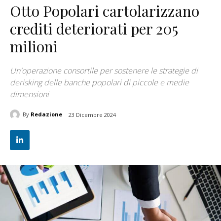
Otto Popolari cartolarizzano
crediti deteriorati per 205
milioni
Un'operazione consortile per sostenere le strategie di
derisking delle banche popolari di piccole e medie
dimensioni
By
Redazione
23 Dicembre 2024