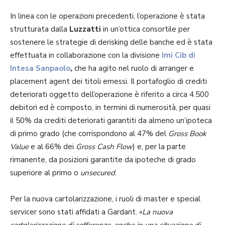
In linea con le operazioni precedenti, l’operazione è stata
strutturata dalla
Luzzatti
in un’ottica consortile per
sostenere le strategie di derisking delle banche ed è stata
effettuata in collaborazione con la divisione
Imi Cib di
Intesa Sanpaolo
,
che ha agito nel ruolo di arranger e
placement agent dei titoli emessi. Il portafoglio di crediti
deteriorati oggetto dell’operazione è riferito a circa 4.500
debitori ed è composto, in termini di numerosità, per quasi
il 50% da crediti deteriorati garantiti da almeno un’ipoteca
di primo grado (che corrispondono al 47% del
Gross Book
Value
e al 66% dei
Gross Cash Flow
) e, per la parte
rimanente, da posizioni garantite da ipoteche di grado
superiore al primo o
unsecured
.
Per la nuova cartolarizzazione, i ruoli di master e special
servicer sono stati affidati a Gardant. «
La nuova
cartolarizzazione di sofferenze, anche in una situazione di