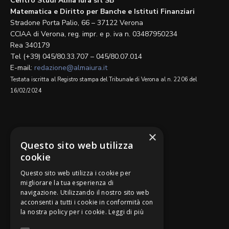
Centro Studi Alma Iura srl SB
Matematica e Diritto per Banche e Istituti Finanziari
Stradone Porta Palio, 66 – 37122 Verona
CCIAA di Verona, reg. impr. e p. iva n. 03487950234
Rea 340179
Tel (+39) 045/80.33.707 – 045/80.07.014
E-mail:
redazione@almaiura.it
Testata iscritta al Registro stampa del Tribunale di Verona al n. 2206 del
16/02/2024
SEGUICI SU
×
Questo sito web utilizza
cookie
Questo sito web utilizza i cookie per
migliorare la tua esperienza di
navigazione. Utilizzando il nostro sito web
Be Bankers è ideato da
acconsenti a tutti i cookie in conformità con
la nostra policy per i cookie.
Leggi di più