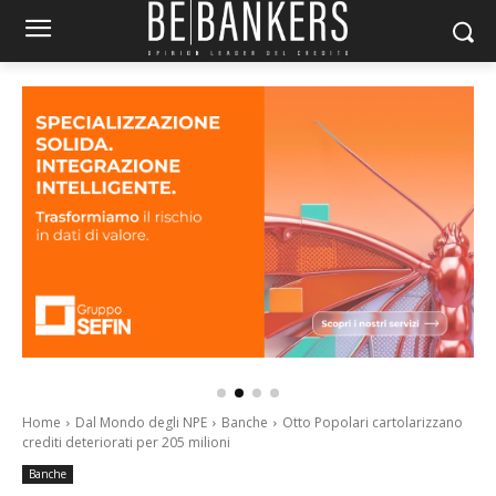
Home
Dal Mondo degli NPE
Banche
Otto Popolari cartolarizzano
crediti deteriorati per 205 milioni
Banche