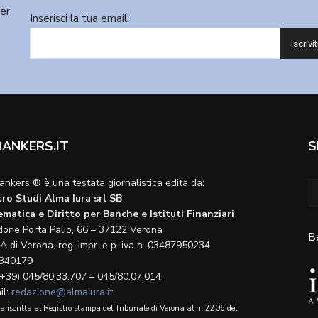
ter
Inserisci la tua email:
BANKERS.IT
S
ankers ® è una testata giornalistica edita da:
ro Studi Alma Iura srl SB
matica e Diritto per Banche e Istituti Finanziari
done Porta Palio, 66 – 37122 Verona
B
A di Verona, reg. impr. e p. iva n. 03487950234
340179
(+39) 045/80.33.707 – 045/80.07.014
il:
redazione@almaiura.it
a iscritta al Registro stampa del Tribunale di Verona al n. 2206 del