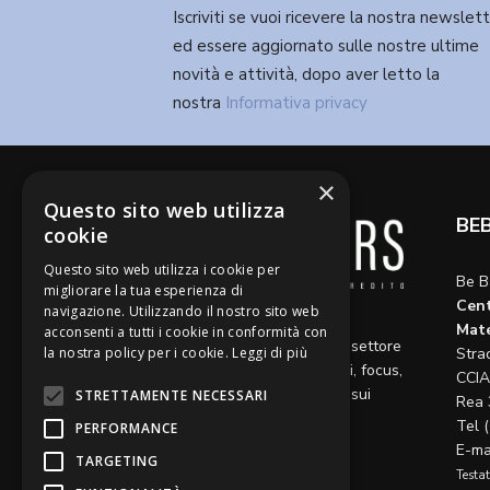
Iscriviti se vuoi ricevere la nostra newslet
ed essere aggiornato sulle nostre ultime
novità e attività, dopo aver letto la
nostra
Informativa privacy
×
Questo sito web utilizza
BE
cookie
Questo sito web utilizza i cookie per
Be B
migliorare la tua esperienza di
Cent
navigazione. Utilizzando il nostro sito web
Diamo voce a riflessioni,
Mate
acconsenti a tutti i cookie in conformità con
aggiornamenti e opinioni sul settore
la nostra policy per i cookie.
Leggi di più
Stra
del credito, ospitando articoli, focus,
CCIA
approfondimenti e interviste sui
STRETTAMENTE NECESSARI
Rea 
temi caldi del momento.
Tel 
PERFORMANCE
E-ma
TARGETING
Testat