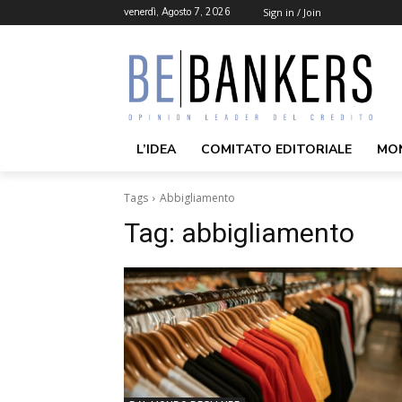
venerdì, Agosto 7, 2026
Sign in / Join
L’IDEA
COMITATO EDITORIALE
MO
Tags
Abbigliamento
Tag:
abbigliamento