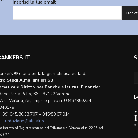
Inserisci la tua email:
BANKERS.IT
S
ankers ® è una testata giornalistica edita da:
ro Studi Alma Iura srl SB
matica e Diritto per Banche e Istituti Finanziari
done Porta Palio, 66 – 37122 Verona
B
A di Verona, reg. impr. e p. iva n. 03487950234
340179
(+39) 045/80.33.707 – 045/80.07.014
il:
redazione@almaiura.it
a iscritta al Registro stampa del Tribunale di Verona al n. 2206 del
/2024