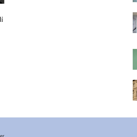
di
ter