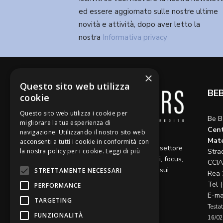
ed essere aggiornato sulle nostre ultime
novità e attività, dopo aver letto la
nostra
Informativa privacy
×
Questo sito web utilizza
BE
cookie
Questo sito web utilizza i cookie per
Be B
migliorare la tua esperienza di
Cent
navigazione. Utilizzando il nostro sito web
Diamo voce a riflessioni,
Mate
acconsenti a tutti i cookie in conformità con
aggiornamenti e opinioni sul settore
la nostra policy per i cookie.
Leggi di più
Stra
del credito, ospitando articoli, focus,
CCIA
approfondimenti e interviste sui
STRETTAMENTE NECESSARI
Rea 
temi caldi del momento.
Tel 
PERFORMANCE
E-ma
TARGETING
Testat
FUNZIONALITÀ
16/02