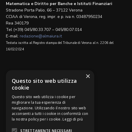
Matematica e Diritto per Banche e Istituti Finanziari
Stradone Porta Palio, 66 – 37122 Verona
CCIAA di Verona, reg. impr. e p. iva n. 03487950234
Rea 340179
Tel (+39) 045/80.33.707 – 045/80.07.014
E-mail:
redazione@almaiura.it
Testata iscritta al Registro stampa del Tribunale di Verona al n. 2206 del
16/02/2024
SEGUICI SU
×
Questo sito web utilizza
cookie
Questo sito web utilizza i cookie per
migliorare la tua esperienza di
navigazione. Utilizzando il nostro sito web
Be Bankers è ideato da
acconsenti a tutti i cookie in conformità con
la nostra policy per i cookie.
Leggi di più
STRETTAMENTE NECESSARI