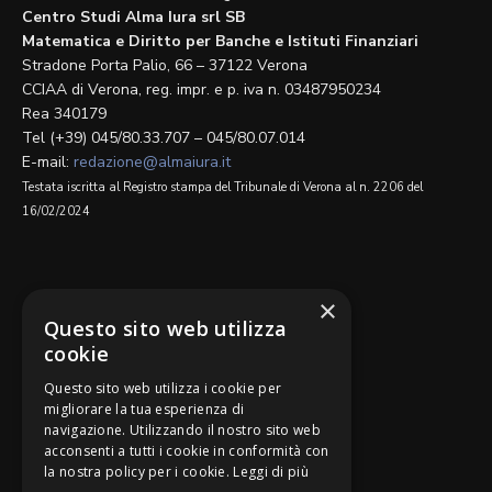
Centro Studi Alma Iura srl SB
Matematica e Diritto per Banche e Istituti Finanziari
Stradone Porta Palio, 66 – 37122 Verona
CCIAA di Verona, reg. impr. e p. iva n. 03487950234
Rea 340179
Tel (+39) 045/80.33.707 – 045/80.07.014
E-mail:
redazione@almaiura.it
Testata iscritta al Registro stampa del Tribunale di Verona al n. 2206 del
16/02/2024
SEGUICI SU
×
Questo sito web utilizza
cookie
Questo sito web utilizza i cookie per
migliorare la tua esperienza di
navigazione. Utilizzando il nostro sito web
Be Bankers è ideato da
acconsenti a tutti i cookie in conformità con
la nostra policy per i cookie.
Leggi di più