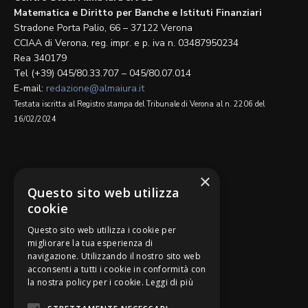
Matematica e Diritto per Banche e Istituti Finanziari
Stradone Porta Palio, 66 – 37122 Verona
CCIAA di Verona, reg. impr. e p. iva n. 03487950234
Rea 340179
Tel (+39) 045/80.33.707 – 045/80.07.014
E-mail:
redazione@almaiura.it
Testata iscritta al Registro stampa del Tribunale di Verona al n. 2206 del
16/02/2024
SEGUICI SU
×
Questo sito web utilizza
cookie
Questo sito web utilizza i cookie per
migliorare la tua esperienza di
navigazione. Utilizzando il nostro sito web
Be Bankers è ideato da
acconsenti a tutti i cookie in conformità con
la nostra policy per i cookie.
Leggi di più