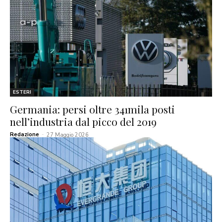
ESTERI
Germania: persi oltre 341mila posti
nell’industria dal picco del 2019
Redazione
-
27 Maggio 2026