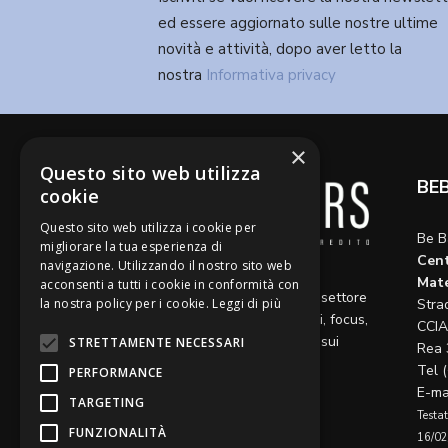
ed essere aggiornato sulle nostre ultime
novità e attività, dopo aver letto la
nostra
Informativa privacy
×
Questo sito web utilizza
BE
cookie
Questo sito web utilizza i cookie per
Be B
migliorare la tua esperienza di
Cent
navigazione. Utilizzando il nostro sito web
Diamo voce a riflessioni,
Mate
acconsenti a tutti i cookie in conformità con
aggiornamenti e opinioni sul settore
la nostra policy per i cookie.
Leggi di più
Stra
del credito, ospitando articoli, focus,
CCIA
approfondimenti e interviste sui
STRETTAMENTE NECESSARI
Rea 
temi caldi del momento.
Tel 
PERFORMANCE
E-ma
TARGETING
Testat
FUNZIONALITÀ
16/02