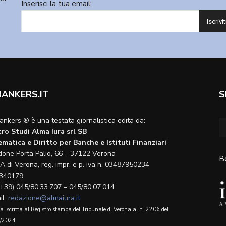
Inserisci la tua email:
BANKERS.IT
S
ankers ® è una testata giornalistica edita da:
ro Studi Alma Iura srl SB
matica e Diritto per Banche e Istituti Finanziari
done Porta Palio, 66 – 37122 Verona
B
A di Verona, reg. impr. e p. iva n. 03487950234
340179
(+39) 045/80.33.707 – 045/80.07.014
il:
redazione@almaiura.it
a iscritta al Registro stampa del Tribunale di Verona al n. 2206 del
/2024