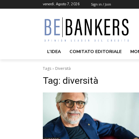
venerdì, Agosto 7, 2026
Sign in / Join
L’IDEA
COMITATO EDITORIALE
MO
Tags
Diversità
Tag:
diversità