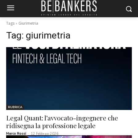
Tags
Giurimetria
Tag:
giurimetria
RUBRICA
Legal Quant: l’avvocato-ingegnere che
ridisegna la professione legale
Marco Rossi
-
12 Febbraio 2026