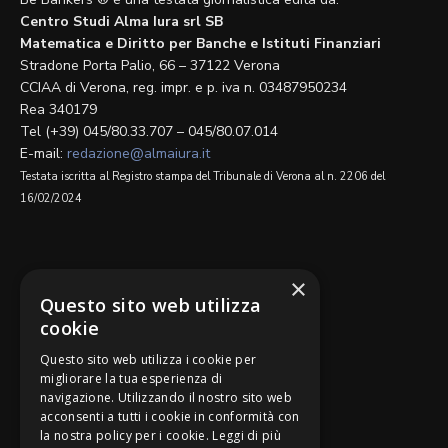
Centro Studi Alma Iura srl SB
Matematica e Diritto per Banche e Istituti Finanziari
Stradone Porta Palio, 66 – 37122 Verona
CCIAA di Verona, reg. impr. e p. iva n. 03487950234
Rea 340179
Tel (+39) 045/80.33.707 – 045/80.07.014
E-mail:
redazione@almaiura.it
Testata iscritta al Registro stampa del Tribunale di Verona al n. 2206 del
16/02/2024
SEGUICI SU
×
Questo sito web utilizza
cookie
Questo sito web utilizza i cookie per
migliorare la tua esperienza di
navigazione. Utilizzando il nostro sito web
Be Bankers è ideato da
acconsenti a tutti i cookie in conformità con
la nostra policy per i cookie.
Leggi di più