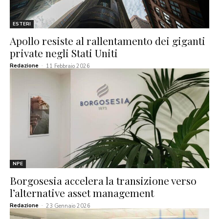
ESTERI
Apollo resiste al rallentamento dei giganti
private negli Stati Uniti
Redazione
-
11 Febbraio 2026
NPE
Borgosesia accelera la transizione verso
l’alternative asset management
Redazione
-
23 Gennaio 2026