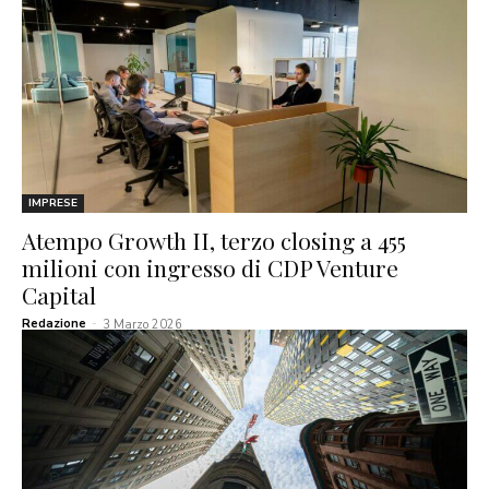
IMPRESE
Atempo Growth II, terzo closing a 455
milioni con ingresso di CDP Venture
Capital
Redazione
-
3 Marzo 2026