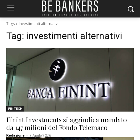
Tags
Investimenti alternativi
Tag:
investimenti alternativi
FINTECH
Finint Investments si aggiudica mandato
da 147 milioni del Fondo Telemaco
Redazione
-
3 Aprile 2026