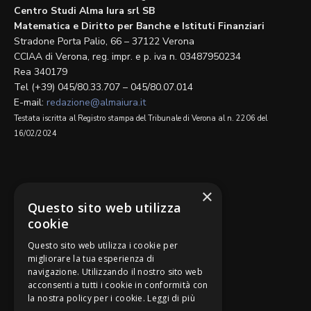
Centro Studi Alma Iura srl SB
Matematica e Diritto per Banche e Istituti Finanziari
Stradone Porta Palio, 66 – 37122 Verona
CCIAA di Verona, reg. impr. e p. iva n. 03487950234
Rea 340179
Tel (+39) 045/80.33.707 – 045/80.07.014
E-mail:
redazione@almaiura.it
Testata iscritta al Registro stampa del Tribunale di Verona al n. 2206 del
16/02/2024
SEGUICI SU
×
Questo sito web utilizza
cookie
Questo sito web utilizza i cookie per
migliorare la tua esperienza di
navigazione. Utilizzando il nostro sito web
Be Bankers è ideato da
acconsenti a tutti i cookie in conformità con
la nostra policy per i cookie.
Leggi di più