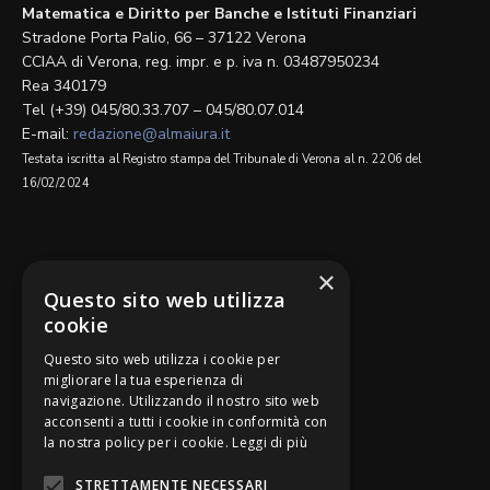
Matematica e Diritto per Banche e Istituti Finanziari
Stradone Porta Palio, 66 – 37122 Verona
CCIAA di Verona, reg. impr. e p. iva n. 03487950234
Rea 340179
Tel (+39) 045/80.33.707 – 045/80.07.014
E-mail:
redazione@almaiura.it
Testata iscritta al Registro stampa del Tribunale di Verona al n. 2206 del
16/02/2024
SEGUICI SU
×
Questo sito web utilizza
cookie
Questo sito web utilizza i cookie per
migliorare la tua esperienza di
navigazione. Utilizzando il nostro sito web
Be Bankers è ideato da
acconsenti a tutti i cookie in conformità con
la nostra policy per i cookie.
Leggi di più
STRETTAMENTE NECESSARI