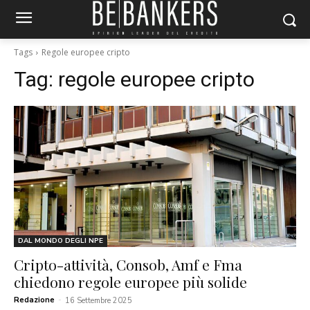
Tags
Regole europee cripto
Tag:
regole europee cripto
DAL MONDO DEGLI NPE
Cripto-attività, Consob, Amf e Fma
chiedono regole europee più solide
Redazione
-
16 Settembre 2025