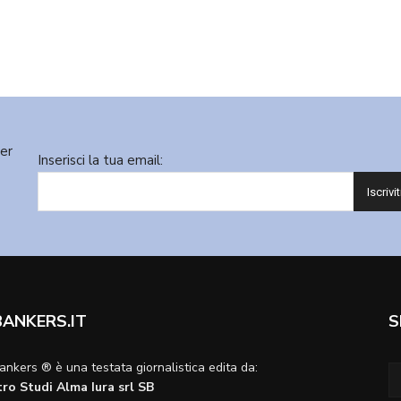
ter
Inserisci la tua email:
BANKERS.IT
S
ankers ® è una testata giornalistica edita da:
ro Studi Alma Iura srl SB