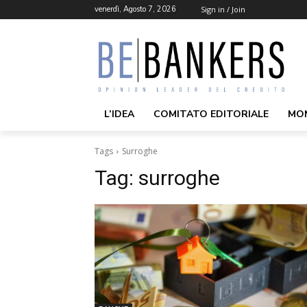
venerdì, Agosto 7, 2026
Sign in / Join
L’IDEA
COMITATO EDITORIALE
MO
Tags
Surroghe
Tag:
surroghe