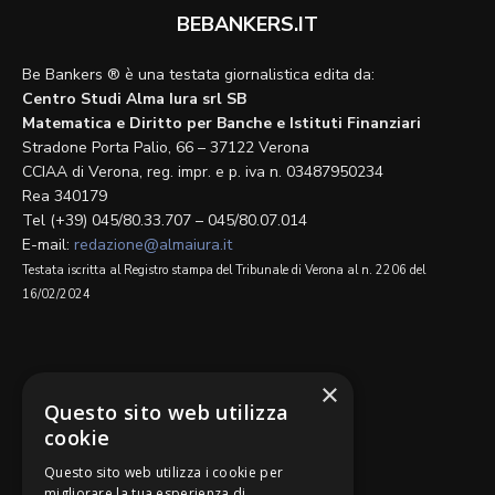
BEBANKERS.IT
Be Bankers ® è una testata giornalistica edita da:
Centro Studi Alma Iura srl SB
Matematica e Diritto per Banche e Istituti Finanziari
Stradone Porta Palio, 66 – 37122 Verona
CCIAA di Verona, reg. impr. e p. iva n. 03487950234
Rea 340179
Tel (+39) 045/80.33.707 – 045/80.07.014
E-mail:
redazione@almaiura.it
Testata iscritta al Registro stampa del Tribunale di Verona al n. 2206 del
16/02/2024
SEGUICI SU
×
Questo sito web utilizza
cookie
Questo sito web utilizza i cookie per
migliorare la tua esperienza di