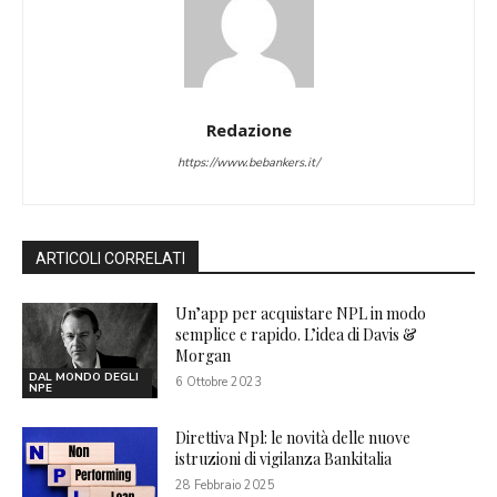
Redazione
https://www.bebankers.it/
ARTICOLI CORRELATI
Un’app per acquistare NPL in modo
semplice e rapido. L’idea di Davis &
Morgan
DAL MONDO DEGLI
6 Ottobre 2023
NPE
Direttiva Npl: le novità delle nuove
istruzioni di vigilanza Bankitalia
28 Febbraio 2025