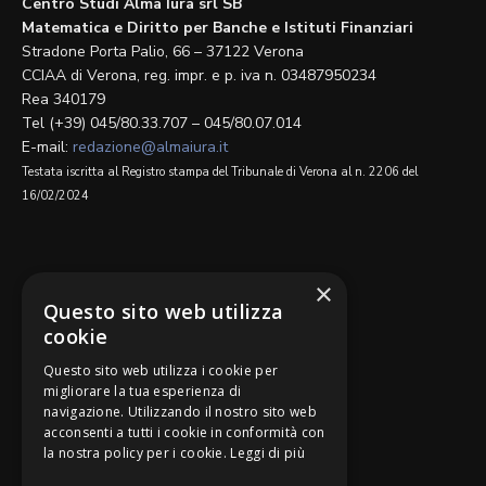
Centro Studi Alma Iura srl SB
Matematica e Diritto per Banche e Istituti Finanziari
Stradone Porta Palio, 66 – 37122 Verona
CCIAA di Verona, reg. impr. e p. iva n. 03487950234
Rea 340179
Tel (+39) 045/80.33.707 – 045/80.07.014
E-mail:
redazione@almaiura.it
Testata iscritta al Registro stampa del Tribunale di Verona al n. 2206 del
16/02/2024
SEGUICI SU
×
Questo sito web utilizza
cookie
Questo sito web utilizza i cookie per
migliorare la tua esperienza di
navigazione. Utilizzando il nostro sito web
Be Bankers è ideato da
acconsenti a tutti i cookie in conformità con
la nostra policy per i cookie.
Leggi di più