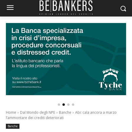
Home
Dal Mondo degli NPE
Banche
Abi: cala ancora a marzo
l’ammontare dei crediti deteriorati
Banche