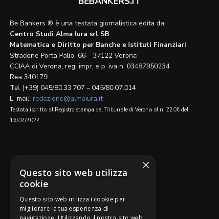
BEBANKERS.IT
Be Bankers ® è una testata giornalistica edita da:
Centro Studi Alma Iura srl SB
Matematica e Diritto per Banche e Istituti Finanziari
Stradone Porta Palio, 66 – 37122 Verona
CCIAA di Verona, reg. impr. e p. iva n. 03487950234
Rea 340179
Tel (+39) 045/80.33.707 – 045/80.07.014
E-mail:
redazione@almaiura.it
Testata iscritta al Registro stampa del Tribunale di Verona al n. 2206 del
16/02/2024
SEGUICI SU
×
Questo sito web utilizza
cookie
Questo sito web utilizza i cookie per
migliorare la tua esperienza di
navigazione. Utilizzando il nostro sito web
Be Bankers è ideato da