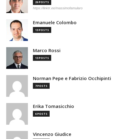
26 POSTS
https://linktr.ee/massimofamularo
Emanuele Colombo
13 POSTS
Marco Rossi
13 POSTS
Norman Pepe e Fabrizio Occhipinti
7 POSTS
Erika Tomasicchio
6 POSTS
Vincenzo Giudice