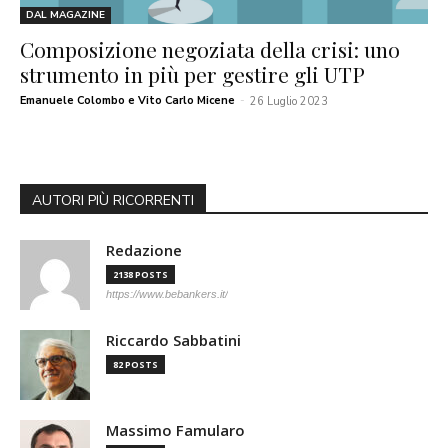
DAL MAGAZINE
Composizione negoziata della crisi: uno
strumento in più per gestire gli UTP
Emanuele Colombo e Vito Carlo Micene
-
26 Luglio 2023
AUTORI PIÙ RICORRENTI
Redazione
2138 POSTS
https://www.bebankers.it/
Riccardo Sabbatini
82 POSTS
Massimo Famularo