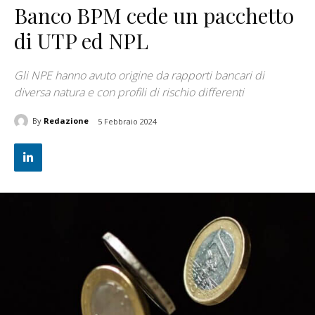
Banco BPM cede un pacchetto
di UTP ed NPL
Gli NPE hanno avuto origine da rapporti bancari di
diversa natura e con profili di rischio differenti
By
Redazione
5 Febbraio 2024