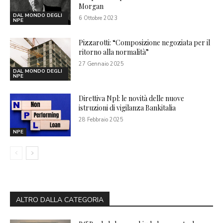
Morgan
DAL MONDO DEGLI
6 Ottobre 2023
NPE
Pizzarotti: “Composizione negoziata per il
ritorno alla normalità”
27 Gennaio 2025
DAL MONDO DEGLI
NPE
Direttiva Npl: le novità delle nuove
istruzioni di vigilanza Bankitalia
28 Febbraio 2025
NPE
ALTRO DALLA CATEGORIA