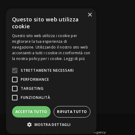
SEGUICI SU
×
Questo sito web utilizza
cookie
Questo sito web utilizza i cookie per
migliorare la tua esperienza di
navigazione. Utilizzando il nostro sito web
Be Bankers è ideato da
acconsenti a tutti i cookie in conformità con
la nostra policy per i cookie.
Leggi di più
STRETTAMENTE NECESSARI
PERFORMANCE
TARGETING
FUNZIONALITÀ
ACCETTA TUTTO
RIFIUTA TUTTO
© Be Bankers - Opinion Leader del credito
MOSTRA DETTAGLI
Privacy Policy
Contattaci
Web Agency