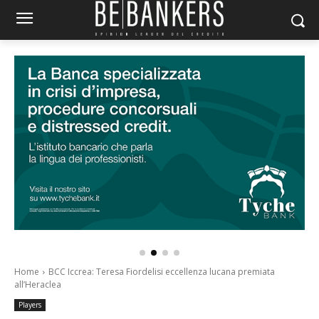
Home
BCC Iccrea: Teresa Fiordelisi eccellenza lucana premiata
all’Heraclea
Players