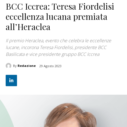
BCC Iccrea: Teresa Fiordelisi
eccellenza lucana premiata
all’Heraclea
Il premio Heraclea, evento che celebra le eccellenze
lucane, incorona Teresa Fiordelisi, presidente BCC
Basilicata e vice presidente gruppo BCC Iccrea
By
Redazione
29 Agosto 2023