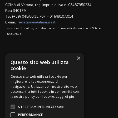
CCIAA di Verona, reg. impr. e p. iva n. 03487950234
Rea 340179
Tel (+39) 045/80.33.707 – 045/80.07.014
E-mail:
redazione@almaiura.it
Testata iscritta al Registro stampa del Tribunale di Verona al n. 2206 del
16/02/2024
SEGUICI SU
×
Questo sito web utilizza
cookie
Questo sito web utilizza i cookie per
migliorare la tua esperienza di
navigazione. Utilizzando il nostro sito web
Be Bankers è ideato da
acconsenti a tutti i cookie in conformità con
la nostra policy per i cookie.
Leggi di più
STRETTAMENTE NECESSARI
PERFORMANCE