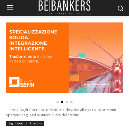
Home
Dagli Operatori di Settore
doValue allarga i suoi orizzonti
operativi dagli Npl all’intera filiera del credito
Dagli Operatori di Settore