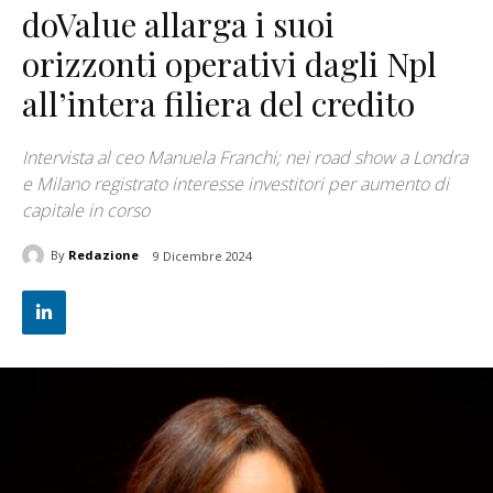
doValue allarga i suoi
orizzonti operativi dagli Npl
all’intera filiera del credito
Intervista al ceo Manuela Franchi; nei road show a Londra
e Milano registrato interesse investitori per aumento di
capitale in corso
By
Redazione
9 Dicembre 2024