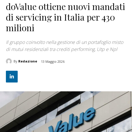
doValue ottiene nuovi mandati
di servicing in Italia per 430
milioni
Il gruppo coinvolto nella gestione di un portafoglio misto
di mutui residenziali tra crediti performing, Utp e Npl
By
Redazione
13 Maggio 2026