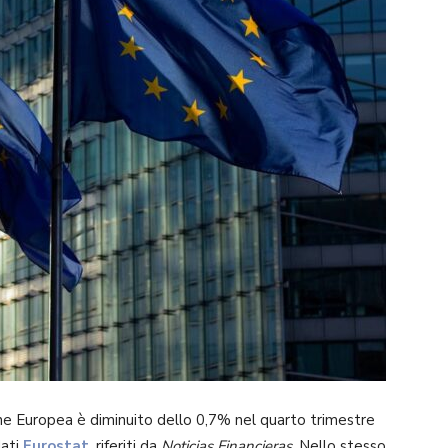
ione Europea è diminuito dello 0,7% nel quarto trimestre
dati
Eurostat
, riferiti da
Noticias Financieras
. Nello stesso