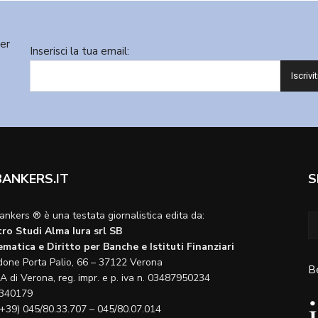
ter
Inserisci la tua email:
BANKERS.IT
S
ankers ® è una testata giornalistica edita da:
ro Studi Alma Iura srl SB
matica e Diritto per Banche e Istituti Finanziari
done Porta Palio, 66 – 37122 Verona
B
A di Verona, reg. impr. e p. iva n. 03487950234
340179
(+39) 045/80.33.707 – 045/80.07.014