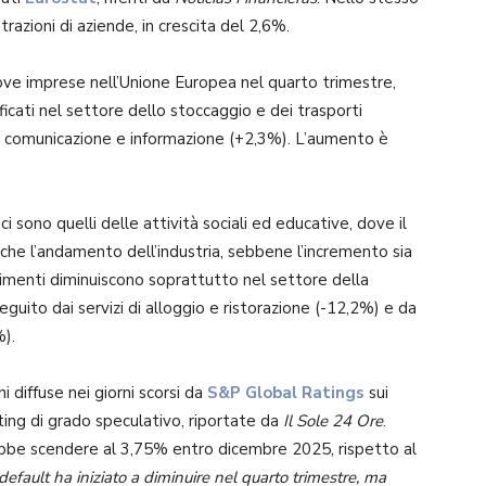
azioni di aziende, in crescita del 2,6%.
nuove imprese nell’Unione Europea nel quarto trimestre,
ficati nel settore dello stoccaggio e dei trasporti
la comunicazione e informazione (+2,3%). L’aumento è
ici sono quelli delle attività sociali ed educative, dove il
he l’andamento dell’industria, sebbene l’incremento sia
llimenti diminuiscono soprattutto nel settore della
guito dai servizi di alloggio e ristorazione (-12,2%) e da
%).
i diffuse nei giorni scorsi da
S&P Global Ratings
sui
ting di grado speculativo, riportate da
Il Sole 24 Ore
.
rebbe scendere al 3,75% entro dicembre 2025, rispetto al
 default ha iniziato a diminuire nel quarto trimestre, ma