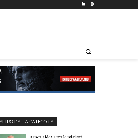
ALTRO DALLA CATEGORIA
Banca AideXa tra le migliori