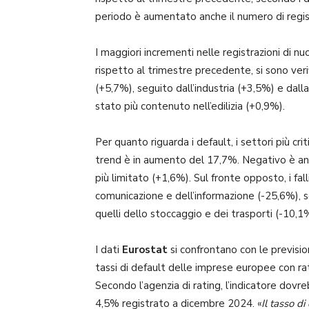
periodo è aumentato anche il numero di registr
I maggiori incrementi nelle registrazioni di 
rispetto al trimestre precedente, si sono veri
(+5,7%), seguito dall’industria (+3,5%) e dal
stato più contenuto nell’edilizia (+0,9%).
Per quanto riguarda i default, i settori più crit
trend è in aumento del 17,7%. Negativo è anc
più limitato (+1,6%). Sul fronte opposto, i fa
comunicazione e dell’informazione (-25,6%), se
quelli dello stoccaggio e dei trasporti (-10,1
I dati
Eurostat
si confrontano con le prevision
tassi di default delle imprese europee con ra
Secondo l’agenzia di rating, l’indicatore dov
4,5% registrato a dicembre 2024. «
Il tasso di