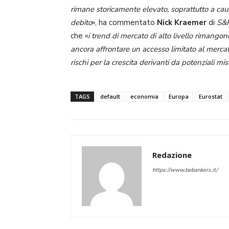
rimane storicamente elevato, soprattutto a caus
debito
», ha commentato
Nick Kraemer
di
S&P
che «
i trend di mercato di alto livello rimangon
ancora affrontare un accesso limitato al merca
rischi per la crescita derivanti da potenziali mi
TAGS
default
economia
Europa
Eurostat
Redazione
https://www.bebankers.it/