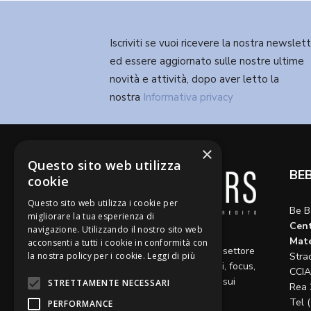
Iscriviti se vuoi ricevere la nostra newslet
ed essere aggiornato sulle nostre ultime
novità e attività, dopo aver letto la
nostra
Informativa privacy
×
Questo sito web utilizza
BE
cookie
Questo sito web utilizza i cookie per
Be B
migliorare la tua esperienza di
Cent
navigazione. Utilizzando il nostro sito web
Diamo voce a riflessioni,
Mate
acconsenti a tutti i cookie in conformità con
aggiornamenti e opinioni sul settore
Stra
la nostra policy per i cookie.
Leggi di più
del credito, ospitando articoli, focus,
CCIA
approfondimenti e interviste sui
STRETTAMENTE NECESSARI
Rea 
temi caldi del momento.
Tel 
PERFORMANCE