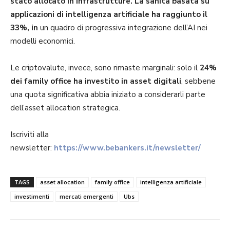
stato allocato in infrastrutture. La sanità basata su
applicazioni di intelligenza artificiale ha raggiunto il
33%, in
un quadro di progressiva integrazione dell’AI nei
modelli economici.
Le criptovalute, invece, sono rimaste marginali: solo il
24%
dei family office
ha investito in asset digitali
, sebbene
una quota significativa abbia iniziato a considerarli parte
dell’asset allocation strategica.
Iscriviti alla
newsletter:
https://www.bebankers.it/newsletter/
TAGS
asset allocation
family office
intelligenza artificiale
investimenti
mercati emergenti
Ubs