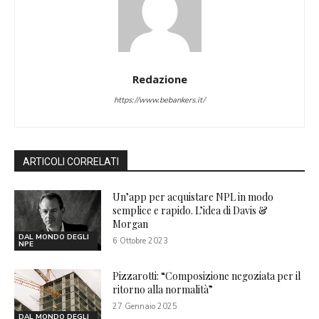
Redazione
https://www.bebankers.it/
ARTICOLI CORRELATI
Un’app per acquistare NPL in modo
semplice e rapido. L’idea di Davis &
Morgan
DAL MONDO DEGLI
6 Ottobre 2023
NPE
Pizzarotti: “Composizione negoziata per il
ritorno alla normalità”
27 Gennaio 2025
DAL MONDO DEGLI