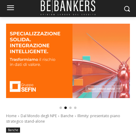
Home
Dal Mondo degli NPE
Banche
Illimity: presentato piano
strategico stand-alone
Banche