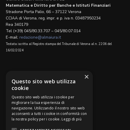
Matematica e Diritto per Banche e Istituti Finanziari
Stradone Porta Palio, 66 – 37122 Verona
CCIAA di Verona, reg. impr. e p. iva n. 03487950234
Rea 340179
Tel (+39) 045/80.33.707 – 045/80.07.014
E-mail:
redazione@almaiura.it
Testata iscritta al Registro stampa del Tribunale di Verona al n. 2206 del
16/02/2024
SEGUICI SU
×
Questo sito web utilizza
cookie
Questo sito web utilizza i cookie per
migliorare la tua esperienza di
navigazione. Utilizzando il nostro sito web
Be Bankers è ideato da
acconsenti a tutti i cookie in conformità con
la nostra policy per i cookie.
Leggi di più