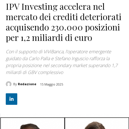
IPV Investing accelera nel
mercato dei crediti deteriorati
acquisendo 230.000 posizioni
per 1,2 miliardi di euro
Con il supporto di ViViBanca, l’operatore emergente
guidato da Carlo Palla e Stefano Inguscio rafforza la
propria posizione nel secondary market superando 1,7
miliardi di GBV complessivo
By
Redazione
15 Maggio 2025