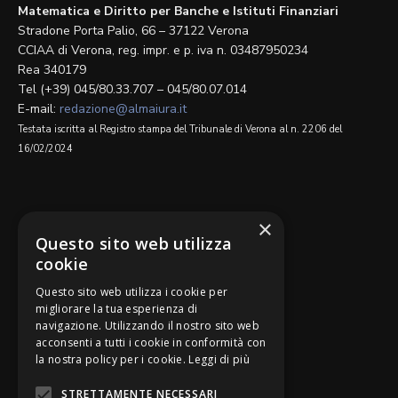
Matematica e Diritto per Banche e Istituti Finanziari
Stradone Porta Palio, 66 – 37122 Verona
CCIAA di Verona, reg. impr. e p. iva n. 03487950234
Rea 340179
Tel (+39) 045/80.33.707 – 045/80.07.014
E-mail:
redazione@almaiura.it
Testata iscritta al Registro stampa del Tribunale di Verona al n. 2206 del
16/02/2024
SEGUICI SU
×
Questo sito web utilizza
cookie
Questo sito web utilizza i cookie per
migliorare la tua esperienza di
navigazione. Utilizzando il nostro sito web
Be Bankers è ideato da
acconsenti a tutti i cookie in conformità con
la nostra policy per i cookie.
Leggi di più
STRETTAMENTE NECESSARI