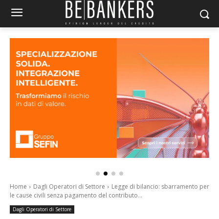
Home
Dagli Operatori di Settore
Legge di bilancio: sbarramento per
le cause civili senza pagamento del contributo...
Dagli Operatori di Settore