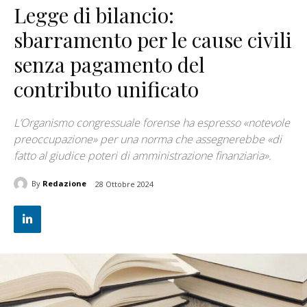
Legge di bilancio:
sbarramento per le cause civili
senza pagamento del
contributo unificato
L’Organismo congressuale forense ha espresso «notevole
preoccupazione» per una norma che assegnerebbe «di
fatto al giudice poteri di amministrazione finanziaria».
By
Redazione
28 Ottobre 2024