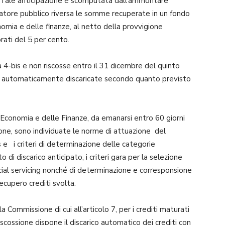
i. Tale anticipazione è scomputata dall’ammontare
tore pubblico riversa le somme recuperate in un fondo
nomia e delle finanze, al netto della provvigione
rati del 5 per cento.
bis e non riscosse entro il 31 dicembre del quinto
o automaticamente discaricate secondo quanto previsto
onomia e delle Finanze, da emanarsi entro 60 giorni
ione, sono individuate le norme di attuazione del
 e i criteri di determinazione delle categorie
 di discarico anticipato, i criteri gara per la selezione
pecial servicing nonché di determinazione e corresponsione
recupero crediti svolta.
mmissione di cui all’articolo 7, per i crediti maturati
cossione dispone il discarico automatico dei crediti con