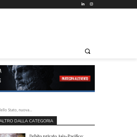
llo Stato, nuova...
ALTRO DALLA CATEGORIA
Debito privato Asia-Pacifico: