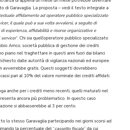
 distanza di appena un mese un mese potrebbe diventare
 di Garavaglia. La proposta – vedi il testo integrale a
contestuale affidamento ad operatore pubblico specializzato
cer, il quale può a sua volta avvalersi, a seguito di
 di esperienza, affidabilità e risorse organizzative e
 servicer
”. Chi sia quell’operatore pubblico specializzato
bbio Amco, società pubblica di gestione dei crediti
mo piano nel traghettare in questi anni fuori dai bilanci
chiesto dalle autorità di vigilanza nazionali ed europee.
 non avverrebbe gratis. Questi soggetti dovrebbero
ncassi pari al 10% del valore nominale dei crediti affidati.
anche per i crediti meno recenti, quelli maturati nel
 presenta ancora più problematico. In questo caso
trazione si abbasserebbe al 3 per cento.
atto lo stesso Garavaglia partecipando nei giorni scorsi ad
imando la percentuale del “
cassetto fiscale
” da cui