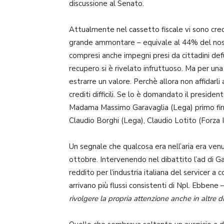
discussione al Senato.
Attualmente nel cassetto fiscale vi sono cred
grande ammontare – equivale al 44% del nostr
compresi anche impegni presi da cittadini defun
recupero si è rivelato infruttuoso. Ma per una q
estrarre un valore. Perchè allora non affidarli
crediti difficili. Se lo è domandato il presid
Madama Massimo Garavaglia (Lega) primo fir
Claudio Borghi (Lega), Claudio Lotito (Forza 
Un segnale che qualcosa era nell’aria era ven
ottobre. Intervenendo nel dibattito l’ad di G
reddito per l’industria italiana del servicer a c
arrivano più flussi consistenti di Npl. Ebbene
rivolgere la propria attenzione anche in altre d