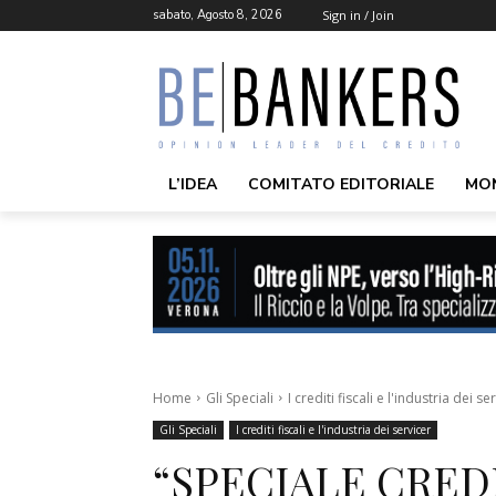
sabato, Agosto 8, 2026
Sign in / Join
L’IDEA
COMITATO EDITORIALE
MO
Home
Gli Speciali
I crediti fiscali e l'industria dei se
Gli Speciali
I crediti fiscali e l'industria dei servicer
“SPECIALE CREDI