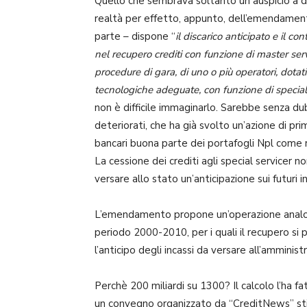
Quello che sembrava soltanto un auspicio a
realtà per effetto, appunto, dell’emendamento
parte – dispone “
il discarico anticipato e il 
nel recupero crediti con funzione di master servi
procedure di gara, di uno o più operatori, dotati
tecnologiche adeguate, con funzione di special
non è difficile immaginarlo. Sarebbe senza du
deteriorati, che ha già svolto un’azione di pri
bancari buona parte dei portafogli Npl come ri
La cessione dei crediti agli special servicer
versare allo stato un’anticipazione sui futuri i
L’emendamento propone un’operazione analoga 
periodo 2000-2010, per i quali il recupero si
l’anticipo degli incassi da versare all’amminis
Perchè 200 miliardi su 1300? Il calcolo l’ha f
un convegno organizzato da “CreditNews” st