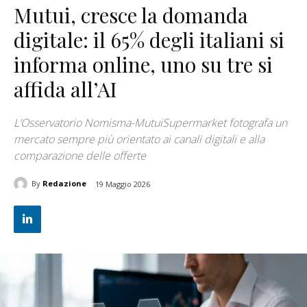
Mutui, cresce la domanda
digitale: il 65% degli italiani si
informa online, uno su tre si
affida all’AI
L’Osservatorio Nomisma-MutuiSupermarket fotografa un
mercato sempre più orientato ai canali digitali e alla
comparazione delle offerte
By
Redazione
19 Maggio 2026