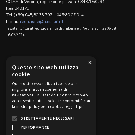
CCIAA di Verona, reg. impr. e p. iva n. 03487950234
Rea 340179
Tel (+39) 045/80.33.707 – 045/80.07.014
E-mail:
redazione@almaiura.it
Testata iscritta al Registro stampa del Tribunale di Verona al n. 2206 del
16/02/2024
SEGUICI SU
×
Questo sito web utilizza
cookie
Questo sito web utilizza i cookie per
migliorare la tua esperienza di
navigazione. Utilizzando il nostro sito web
Be Bankers è ideato da
acconsenti a tutti i cookie in conformità con
la nostra policy per i cookie.
Leggi di più
STRETTAMENTE NECESSARI
PERFORMANCE