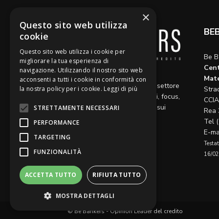
×
Questo sito web utilizza
BE
cookie
Questo sito web utilizza i cookie per
Be B
migliorare la tua esperienza di
Cent
navigazione. Utilizzando il nostro sito web
Diamo voce a riflessioni,
Mate
acconsenti a tutti i cookie in conformità con
aggiornamenti e opinioni sul settore
la nostra policy per i cookie.
Leggi di più
Stra
del credito, ospitando articoli, focus,
CCIA
approfondimenti e interviste sui
STRETTAMENTE NECESSARI
Rea 
temi caldi del momento.
Tel 
PERFORMANCE
E-ma
TARGETING
Testat
FUNZIONALITÀ
16/02
ACCETTA TUTTO
RIFIUTA TUTTO
MOSTRA DETTAGLI
© Be Bankers - Opinion Leader del credito