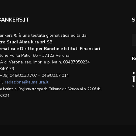
BANKERS.IT
S
ankers ® è una testata giornalistica edita da:
ro Studi Alma Iura srl SB
matica e Diritto per Banche e Istituti Finanziari
done Porta Palio, 66 – 37122 Verona
B
A di Verona, reg. impr. e p. iva n. 03487950234
340179
(+39) 045/80.33.707 – 045/80.07.014
il:
redazione@almaiura.it
a iscritta al Registro stampa del Tribunale di Verona al n. 2206 del
/2024