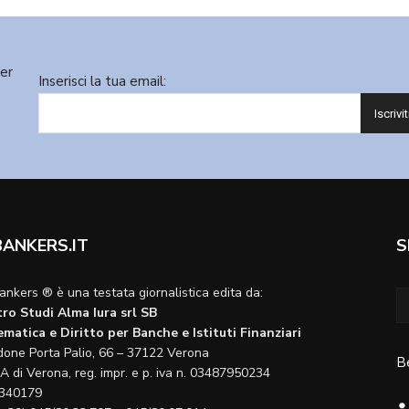
ter
Inserisci la tua email:
BANKERS.IT
S
ankers ® è una testata giornalistica edita da:
ro Studi Alma Iura srl SB
matica e Diritto per Banche e Istituti Finanziari
done Porta Palio, 66 – 37122 Verona
B
A di Verona, reg. impr. e p. iva n. 03487950234
340179