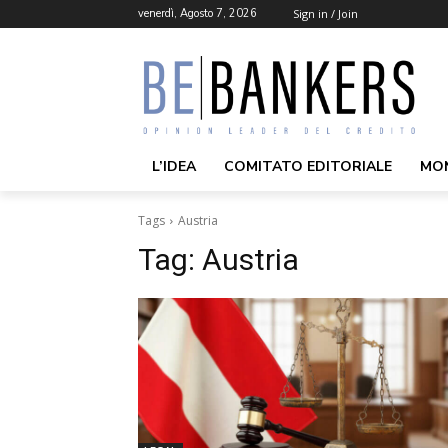
venerdì, Agosto 7, 2026
Sign in / Join
L’IDEA
COMITATO EDITORIALE
MO
Tags
Austria
Tag:
Austria