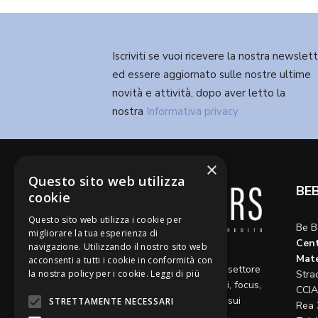
Iscriviti se vuoi ricevere la nostra newslet
ed essere aggiornato sulle nostre ultime
novità e attività, dopo aver letto la
nostra
Informativa privacy
×
Questo sito web utilizza
BE
cookie
Questo sito web utilizza i cookie per
Be B
migliorare la tua esperienza di
Cent
navigazione. Utilizzando il nostro sito web
Diamo voce a riflessioni,
Mate
acconsenti a tutti i cookie in conformità con
aggiornamenti e opinioni sul settore
la nostra policy per i cookie.
Leggi di più
Stra
del credito, ospitando articoli, focus,
CCIA
approfondimenti e interviste sui
STRETTAMENTE NECESSARI
Rea 
temi caldi del momento.