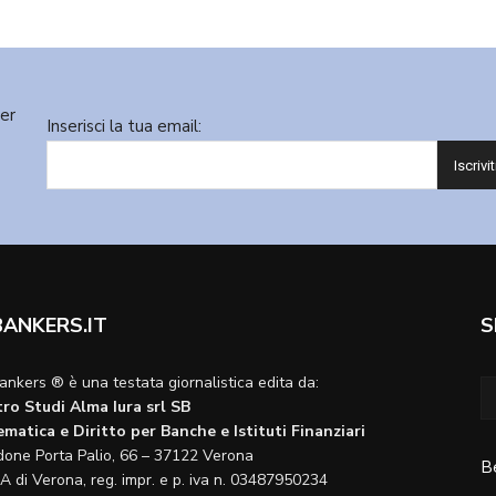
ter
Inserisci la tua email:
BANKERS.IT
S
ankers ® è una testata giornalistica edita da:
ro Studi Alma Iura srl SB
matica e Diritto per Banche e Istituti Finanziari
done Porta Palio, 66 – 37122 Verona
B
A di Verona, reg. impr. e p. iva n. 03487950234