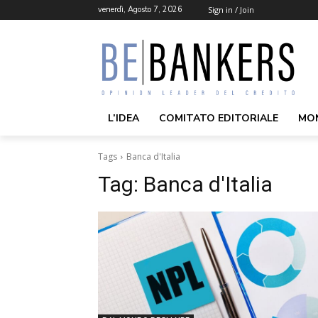
venerdì, Agosto 7, 2026
Sign in / Join
L’IDEA
COMITATO EDITORIALE
MO
Tags
Banca d'Italia
Tag:
Banca d'Italia