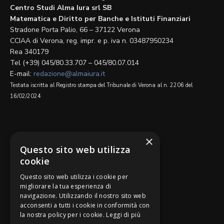
Centro Studi Alma Iura srl SB
Matematica e Diritto per Banche e Istituti Finanziari
Stradone Porta Palio, 66 – 37122 Verona
CCIAA di Verona, reg. impr. e p. iva n. 03487950234
Rea 340179
Tel (+39) 045/80.33.707 – 045/80.07.014
E-mail:
redazione@almaiura.it
Testata iscritta al Registro stampa del Tribunale di Verona al n. 2206 del
16/02/2024
SEGUICI SU
×
Questo sito web utilizza
cookie
Questo sito web utilizza i cookie per
migliorare la tua esperienza di
navigazione. Utilizzando il nostro sito web
Be Bankers è ideato da
acconsenti a tutti i cookie in conformità con
la nostra policy per i cookie.
Leggi di più