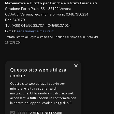
Matematica e Diritto per Banche e Istituti Finanziari
Stradone Porta Palio, 66 – 37122 Verona
CCIAA di Verona, reg. impr. e p. iva n. 03487950234
Rea 340179
Tel (+39) 045/80.33.707 – 045/80.07.014
E-mail:
redazione@almaiura.it
Testata iscritta al Registro stampa del Tribunale di Verona al n. 2206 del
16/02/2024
SEGUICI SU
×
Questo sito web utilizza
cookie
Questo sito web utilizza i cookie per
migliorare la tua esperienza di
navigazione. Utilizzando il nostro sito web
Be Bankers è ideato da
acconsenti a tutti i cookie in conformità con
la nostra policy per i cookie.
Leggi di più
STRETTAMENTE NECESSARI