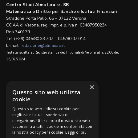
Centro Studi Alma Iura srl SB
Matematica e Diritto per Banche e Istituti Finanziari
Stradone Porta Palio, 66 – 37122 Verona
CCIAA di Verona, reg. impr. e p. iva n. 03487950234
Rea 340179
Tel (+39) 045/80.33.707 – 045/80.07.014
E-mail:
redazione@almaiura.it
Testata iscritta al Registro stampa del Tribunale di Verona al n. 2206 del
16/02/2024
SEGUICI SU
×
Questo sito web utilizza
cookie
Questo sito web utilizza i cookie per
migliorare la tua esperienza di
navigazione. Utilizzando il nostro sito web
Be Bankers è ideato da
acconsenti a tutti i cookie in conformità con
la nostra policy per i cookie.
Leggi di più