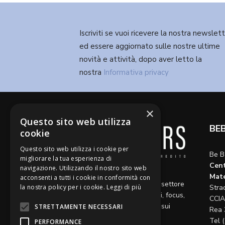
Iscriviti se vuoi ricevere la nostra newslet
ed essere aggiornato sulle nostre ultime
novità e attività, dopo aver letto la
nostra
Informativa privacy
×
Questo sito web utilizza
BE
cookie
Questo sito web utilizza i cookie per
Be B
migliorare la tua esperienza di
Cent
navigazione. Utilizzando il nostro sito web
Diamo voce a riflessioni,
Mate
acconsenti a tutti i cookie in conformità con
aggiornamenti e opinioni sul settore
la nostra policy per i cookie.
Leggi di più
Stra
del credito, ospitando articoli, focus,
CCIA
approfondimenti e interviste sui
STRETTAMENTE NECESSARI
Rea 
temi caldi del momento.
Tel 
PERFORMANCE