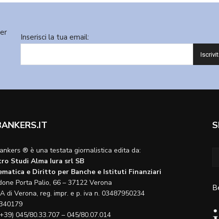
ter
Inserisci la tua email:
BANKERS.IT
S
ankers ® è una testata giornalistica edita da:
ro Studi Alma Iura srl SB
matica e Diritto per Banche e Istituti Finanziari
done Porta Palio, 66 – 37122 Verona
B
A di Verona, reg. impr. e p. iva n. 03487950234
340179
(+39) 045/80.33.707 – 045/80.07.014