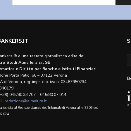
BANKERS.IT
S
ankers ® è una testata giornalistica edita da:
ro Studi Alma Iura srl SB
matica e Diritto per Banche e Istituti Finanziari
done Porta Palio, 66 – 37122 Verona
B
A di Verona, reg. impr. e p. iva n. 03487950234
340179
(+39) 045/80.33.707 – 045/80.07.014
il:
redazione@almaiura.it
a iscritta al Registro stampa del Tribunale di Verona al n. 2206 del
/2024