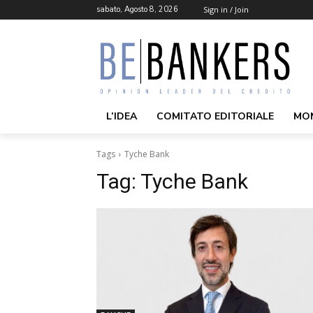
sabato, Agosto 8, 2026
Sign in / Join
L’IDEA
COMITATO EDITORIALE
MO
Tags
Tyche Bank
Tag:
Tyche Bank