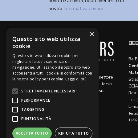
novità e attività, dopo aver letto la
nostra
Informativa privacy
×
Questo sito web utilizza
BE
cookie
Questo sito web utilizza i cookie per
Be B
migliorare la tua esperienza di
Cent
navigazione. Utilizzando il nostro sito web
Diamo voce a riflessioni,
Mate
acconsenti a tutti i cookie in conformità con
aggiornamenti e opinioni sul settore
la nostra policy per i cookie.
Leggi di più
Stra
del credito, ospitando articoli, focus,
CCIA
approfondimenti e interviste sui
STRETTAMENTE NECESSARI
Rea 
temi caldi del momento.
Tel 
PERFORMANCE
E-ma
TARGETING
Testat
FUNZIONALITÀ
16/02
ACCETTA TUTTO
RIFIUTA TUTTO