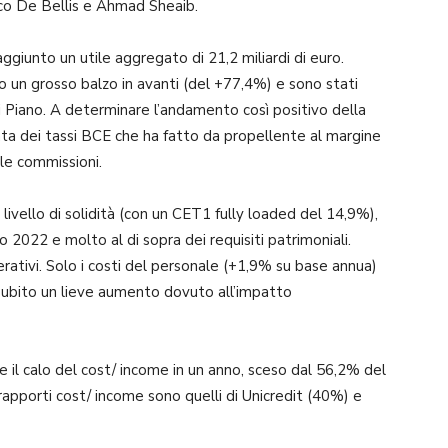
rco De Bellis e Ahmad Sheaib.
giunto un utile aggregato di 21,2 miliardi di euro.
to un grosso balzo in avanti (del +77,4%) e sono stati
i di Piano. A determinare l’andamento così positivo della
spinta dei tassi BCE che ha fatto da propellente al margine
le commissioni.
vello di solidità (con un CET1 fully loaded del 14,9%),
zio 2022 e molto al di sopra dei requisiti patrimoniali.
perativi. Solo i costi del personale (+1,9% su base annua)
o subito un lieve aumento dovuto all’impatto
 il calo del cost/ income in un anno, sceso dal 56,2% del
 rapporti cost/ income sono quelli di Unicredit (40%) e