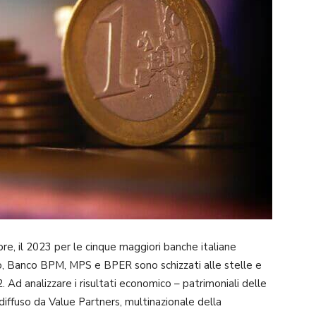
mpre, il 2023 per le cinque maggiori banche italiane
olo, Banco BPM, MPS e BPER sono schizzati alle stelle e
2. Ad analizzare i risultati economico – patrimoniali delle
diffuso da Value Partners, multinazionale della