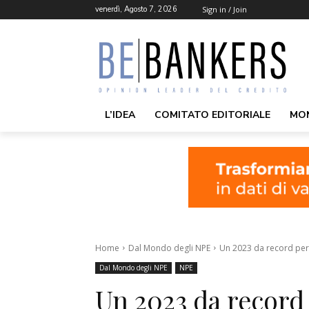
venerdì, Agosto 7, 2026
Sign in / Join
L’IDEA
COMITATO EDITORIALE
MO
Home
Dal Mondo degli NPE
Un 2023 da record per l
Dal Mondo degli NPE
NPE
Un 2023 da record