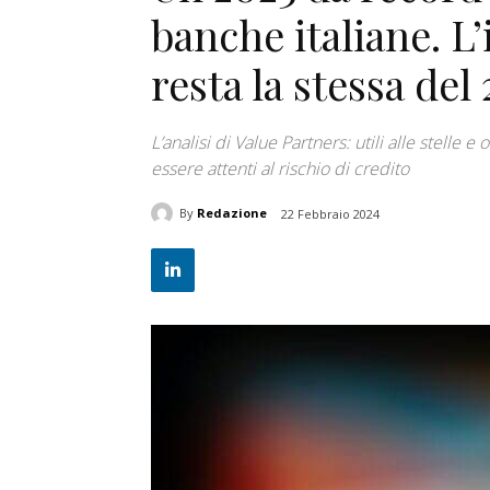
banche italiane. L
resta la stessa del
L’analisi di Value Partners: utili alle stelle e 
essere attenti al rischio di credito
By
Redazione
22 Febbraio 2024