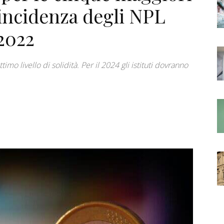
’incidenza degli NPL
 2022
ottimo livello di solidità. Per il 2024 gli istituti dovranno