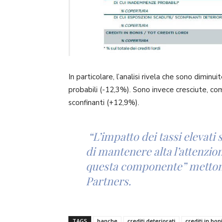
In particolare, l’analisi rivela che sono dimin
probabili (-12,3%). Sono invece cresciute, com
sconfinanti (+12,9%).
“L’impatto dei tassi elevati
di mantenere alta l’attenzio
questa componente” mettono 
Partners.
TAGS
banche
crediti deteriorati
crediti in bon