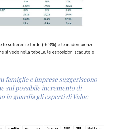
uite le sofferenze lorde (-6,8%) e le inadempienze
e si vede nella tabella, le esposizioni scadute e
 su famiglie e imprese suggeriscono
ne sul possibile incremento di
in guardia gli esperti di Value
is
credito
economia
finanza
NPE
NPL
Npl Ratio