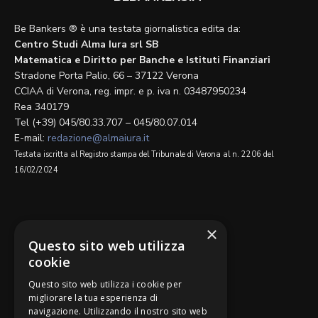
Be Bankers ® è una testata giornalistica edita da:
Centro Studi Alma Iura srl SB
Matematica e Diritto per Banche e Istituti Finanziari
Stradone Porta Palio, 66 – 37122 Verona
CCIAA di Verona, reg. impr. e p. iva n. 03487950234
Rea 340179
Tel (+39) 045/80.33.707 – 045/80.07.014
E-mail:
redazione@almaiura.it
Testata iscritta al Registro stampa del Tribunale di Verona al n. 2206 del
16/02/2024
SEGUICI SU
×
Questo sito web utilizza
cookie
Questo sito web utilizza i cookie per
migliorare la tua esperienza di
navigazione. Utilizzando il nostro sito web
Be Bankers è ideato da