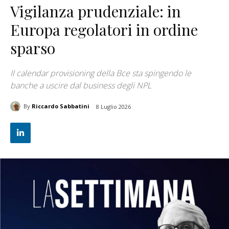
Vigilanza prudenziale: in
Europa regolatori in ordine
sparso
Il calendar provisioning della Bce sta spingendo le
banche a uscire dal business degli NPL
By
Riccardo Sabbatini
8 Luglio 2026