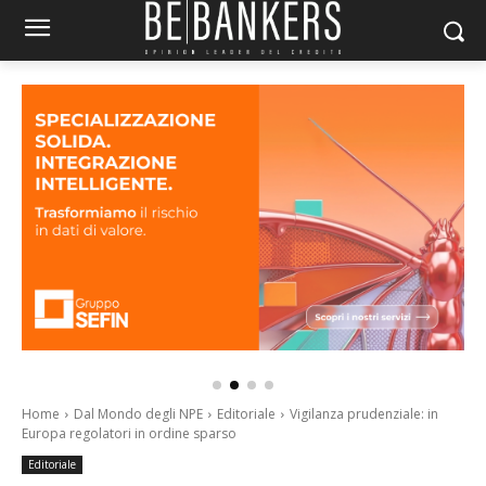
Home
Dal Mondo degli NPE
Editoriale
Vigilanza prudenziale: in
Europa regolatori in ordine sparso
Editoriale