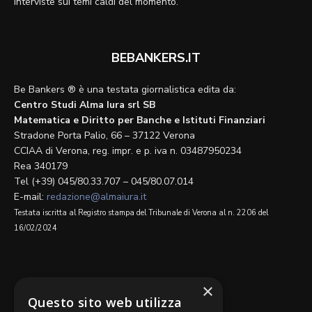
interviste sui temi caldi del momento.
BEBANKERS.IT
Be Bankers ® è una testata giornalistica edita da:
Centro Studi Alma Iura srl SB
Matematica e Diritto per Banche e Istituti Finanziari
Stradone Porta Palio, 66 – 37122 Verona
CCIAA di Verona, reg. impr. e p. iva n. 03487950234
Rea 340179
Tel (+39) 045/80.33.707 – 045/80.07.014
E-mail:
redazione@almaiura.it
Testata iscritta al Registro stampa del Tribunale di Verona al n. 2206 del
16/02/2024
SEGUICI SU
×
Questo sito web utilizza