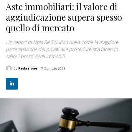
Aste immobiliari: il valore di
aggiudicazione supera spesso
quello di mercato
Un report di Npls Re Solution rileva come la maggiore
partecipazione dei privati alle procedure stia facendo
salire i prezzi degli immobili
By
Redazione
7 Gennaio 2025