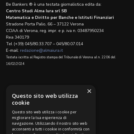
Be Bankers ® è una testata giornalistica edita da:
Centro Studi Alma Iura srl SB
Matematica e Diritto per Banche e Istituti Finanziari
Stradone Porta Palio, 66 – 37122 Verona
CCIAA di Verona, reg. impr. e p. iva n. 03487950234
Rea 340179
Tel (+39) 045/80.33.707 – 045/80.07.014
E-mail:
redazione@almaiura.it
Testata iscritta al Registro stampa del Tribunale di Verona al n. 2206 del
16/02/2024
SEGUICI SU
×
Questo sito web utilizza
cookie
Questo sito web utilizza i cookie per
migliorare la tua esperienza di
navigazione. Utilizzando il nostro sito web
Be Bankers è ideato da
acconsenti a tutti i cookie in conformità con