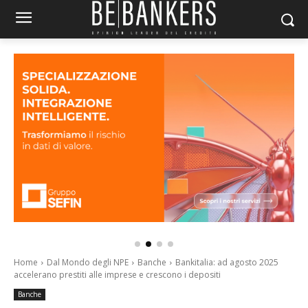
Home
Dal Mondo degli NPE
Banche
Bankitalia: ad agosto 2025
accelerano prestiti alle imprese e crescono i depositi
Banche