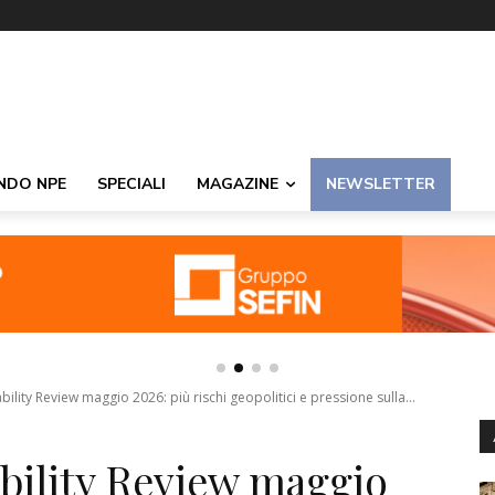
NDO NPE
SPECIALI
MAGAZINE
NEWSLETTER
ability Review maggio 2026: più rischi geopolitici e pressione sulla...
ability Review maggio