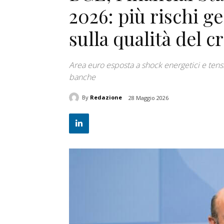
2026: più rischi ge
sulla qualità del c
Area euro esposta a shock energetici e tensio
banche
By
Redazione
28 Maggio 2026