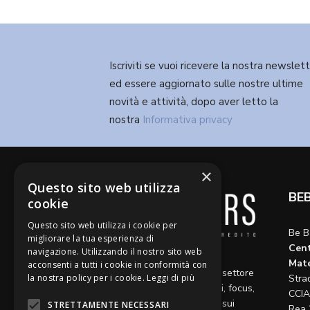
Iscriviti se vuoi ricevere la nostra newslet
ed essere aggiornato sulle nostre ultime
novità e attività, dopo aver letto la
nostra
Informativa privacy
×
Questo sito web utilizza
BE
cookie
Questo sito web utilizza i cookie per
Be B
migliorare la tua esperienza di
Cent
navigazione. Utilizzando il nostro sito web
Diamo voce a riflessioni,
Mate
acconsenti a tutti i cookie in conformità con
aggiornamenti e opinioni sul settore
Stra
la nostra policy per i cookie.
Leggi di più
del credito, ospitando articoli, focus,
CCIA
approfondimenti e interviste sui
STRETTAMENTE NECESSARI
Rea 