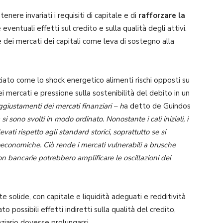
enere invariati i requisiti di capitale e di
rafforzare la
eventuali effetti sul credito e sulla qualità degli attivi.
ne dei mercati dei capitali come leva di sostegno alla
iato come lo shock energetico alimenti rischi opposti su
i mercati e pressione sulla sostenibilità del debito in un
ggiustamenti dei mercati finanziari – h
a detto de Guindos
i sono svolti in modo ordinato. Nonostante i cali iniziali, i
vati rispetto agli standard storici, soprattutto se si
oeconomiche. Ciò rende i mercati vulnerabili a brusche
 non bancarie potrebbero amplificare le oscillazioni dei
olide, con capitale e liquidità adeguati e redditività
o possibili effetti indiretti sulla qualità del credito,
ziario dovesse prolungarsi.