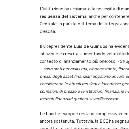
L’istituzione ha richiamato la necessità di mant
resilienza del sistema
, anche per contenere 
Centrale, in parallelo, il tema dell’integrazio
crescita.
Il vicepresidente
Luis de Guindos
ha evidenz
inflazione e crescita, aumentando volatilità de
contesto di finanziamento più oneroso. «
Gli a
– sono stati pervasivi ma, ciononostante, finora s
prezzi degli asset finanziari appaiono ancora ele
considerano le attuali tensioni e incertezze ge
correzioni di prezzo e le istituzioni finanziarie
mercati finanziari qualora si verificassero».
Le banche europee restano complessivamente s
ancora sostenuta. Tuttavia, la
BCE
ha segnalat
soprattutto se il deterioramento macro-finan