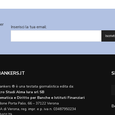
ter
Inserisci la tua email:
BANKERS.IT
S
ankers ® è una testata giornalistica edita da:
ro Studi Alma Iura srl SB
matica e Diritto per Banche e Istituti Finanziari
done Porta Palio, 66 – 37122 Verona
B
A di Verona, reg. impr. e p. iva n. 03487950234
340179