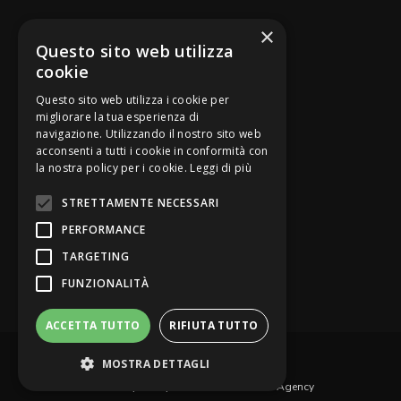
SEGUICI SU
×
Questo sito web utilizza
cookie
Questo sito web utilizza i cookie per
migliorare la tua esperienza di
navigazione. Utilizzando il nostro sito web
Be Bankers è ideato da
acconsenti a tutti i cookie in conformità con
la nostra policy per i cookie.
Leggi di più
STRETTAMENTE NECESSARI
PERFORMANCE
TARGETING
FUNZIONALITÀ
ACCETTA TUTTO
RIFIUTA TUTTO
© Be Bankers - Opinion Leader del credito
MOSTRA DETTAGLI
Privacy Policy
Contattaci
Web Agency