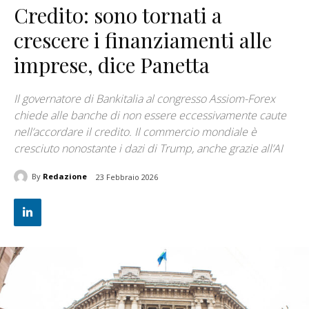
Credito: sono tornati a
crescere i finanziamenti alle
imprese, dice Panetta
Il governatore di Bankitalia al congresso Assiom-Forex
chiede alle banche di non essere eccessivamente caute
nell’accordare il credito. Il commercio mondiale è
cresciuto nonostante i dazi di Trump, anche grazie all’AI
By
Redazione
23 Febbraio 2026