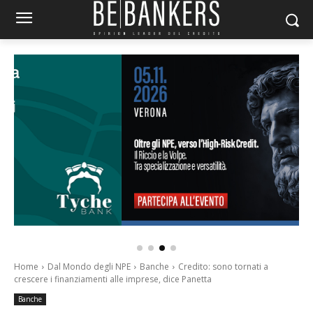
Home
Dal Mondo degli NPE
Banche
Credito: sono tornati a
crescere i finanziamenti alle imprese, dice Panetta
Banche