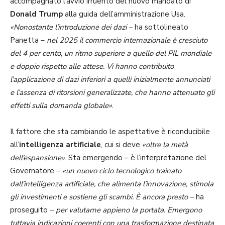
accompagnato l’avvio irruento del nuovo mandato di
Donald Trump
alla guida dell’amministrazione Usa.
«Nonostante l’introduzione dei dazi –
ha sottolineato
Panetta –
nel 2025 il commercio internazionale è cresciuto
del 4 per cento, un ritmo superiore a quello del PIL mondiale
e doppio rispetto alle attese. Vi hanno contribuito
l’applicazione di dazi inferiori a quelli inizialmente annunciati
e l’assenza di ritorsioni generalizzate, che hanno attenuato gli
effetti sulla domanda globale»
.
Il fattore che sta cambiando le aspettative è riconducibile
all’
intelligenza artificiale
, cui si deve
«oltre la metà
dell’espansione»
. Sta emergendo – è l’interpretazione del
Governatore –
«un nuovo ciclo tecnologico trainato
dall’intelligenza artificiale, che alimenta l’innovazione, stimola
gli investimenti e sostiene gli scambi. È ancora presto –
ha
proseguito
– per valutarne appieno la portata. Emergono
tuttavia indicazioni coerenti con una trasformazione destinata