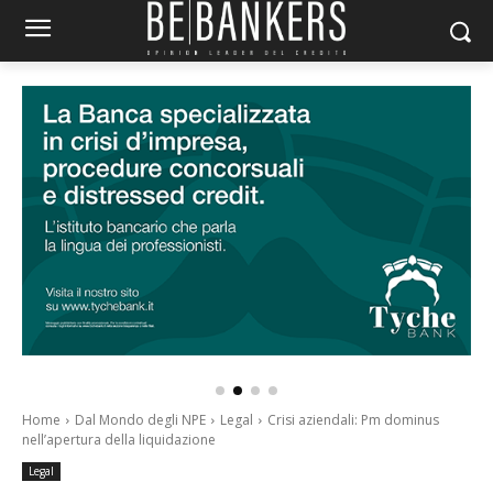
Home
Dal Mondo degli NPE
Legal
Crisi aziendali: Pm dominus
nell’apertura della liquidazione
Legal