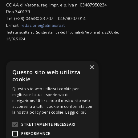
CCIAA di Verona, reg. impr. e p. iva n. 03487950234
Rea 340179
Tel (+39) 045/80.33.707 – 045/80.07.014
E-mail:
redazione@almaiura.it
Testata iscritta al Registro stampa del Tribunale di Verona al n. 2206 del
16/02/2024
SEGUICI SU
×
Questo sito web utilizza
cookie
Questo sito web utilizza i cookie per
migliorare la tua esperienza di
navigazione. Utilizzando il nostro sito web
Be Bankers è ideato da
acconsenti a tutti i cookie in conformità con
la nostra policy per i cookie.
Leggi di più
STRETTAMENTE NECESSARI
PERFORMANCE