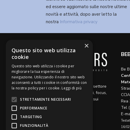
ed essere aggiornato sulle nostre ultime
novità e attività, dopo aver letto la
nostra
Informativa privacy
×
Questo sito web utilizza
BE
cookie
Questo sito web utilizza i cookie per
Be B
migliorare la tua esperienza di
Cent
navigazione. Utilizzando il nostro sito web
Diamo voce a riflessioni,
Mate
acconsenti a tutti i cookie in conformità con
aggiornamenti e opinioni sul settore
la nostra policy per i cookie.
Leggi di più
Stra
del credito, ospitando articoli, focus,
CCIA
approfondimenti e interviste sui
STRETTAMENTE NECESSARI
Rea 
temi caldi del momento.
Tel 
PERFORMANCE
E-ma
TARGETING
Testat
FUNZIONALITÀ
16/02