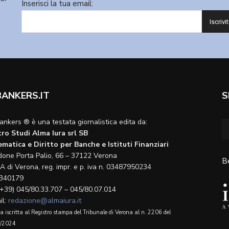
Inserisci la tua email:
BANKERS.IT
S
ankers ® è una testata giornalistica edita da:
ro Studi Alma Iura srl SB
matica e Diritto per Banche e Istituti Finanziari
done Porta Palio, 66 – 37122 Verona
B
A di Verona, reg. impr. e p. iva n. 03487950234
340179
(+39) 045/80.33.707 – 045/80.07.014
il:
redazione@almaiura.it
a iscritta al Registro stampa del Tribunale di Verona al n. 2206 del
/2024