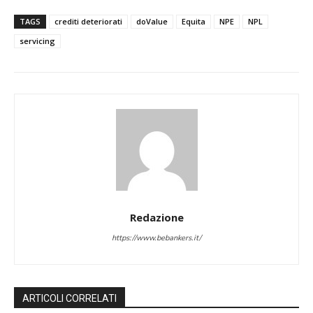
TAGS
crediti deteriorati
doValue
Equita
NPE
NPL
servicing
Redazione
https://www.bebankers.it/
ARTICOLI CORRELATI