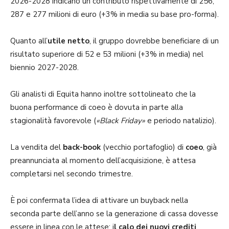
2026-2028 indicano un contributo rispettivamente di 256,
287 e 277 milioni di euro (+3% in media su base pro-forma).
Quanto all’
utile netto
, il gruppo dovrebbe beneficiare di un
risultato superiore di 52 e 53 milioni (+3% in media) nel
biennio 2027-2028.
Gli analisti di Equita hanno inoltre sottolineato che la
buona performance di coeo è dovuta in parte alla
stagionalità favorevole (
«Black Friday»
e periodo natalizio).
La vendita del
back-book
(vecchio portafoglio) di
coeo
, già
preannunciata al momento dell’acquisizione, è attesa
completarsi nel secondo trimestre.
È poi confermata l’idea di attivare un buyback nella
seconda parte dell’anno se la generazione di cassa dovesse
essere in linea con le attese; i
l calo dei nuovi crediti